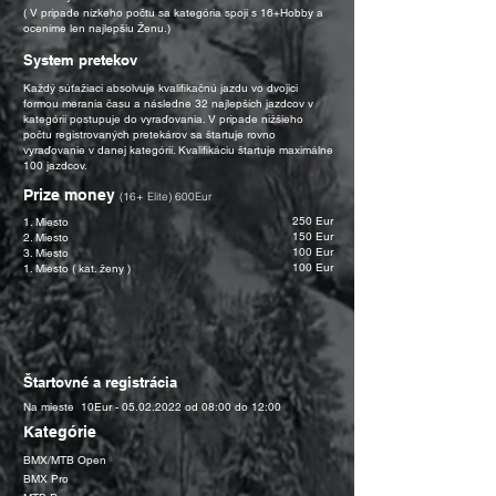
( V prípade nízkeho počtu sa kategória spojí s 16+Hobby a
oceníme len najlepšiu Ženu.)
System pretekov
Každý súťažiaci absolvuje kvalifikačnú jazdu vo dvojici
formou merania času a následne 32 najlepších jazdcov v
kategórií postupuje do vyraďovania. V prípade nižšieho
počtu registrovaných pretekárov sa štartuje rovno
vyraďovanie v danej kategórií. Kvalifikáciu štartuje maximálne
100 jazdcov.
Prize money
(16+ Elite) 600Eur
250 Eur
1. Miesto
150 Eur
2. Miesto
100 Eur
3. Miesto
100 Eur
1. Miesto ( kat. ženy )
Štartovné a registrácia
Na mieste 10Eur -
05.02.2022
od 08:00 do 12:00
Kategórie
BMX/MTB Open
BMX Pro