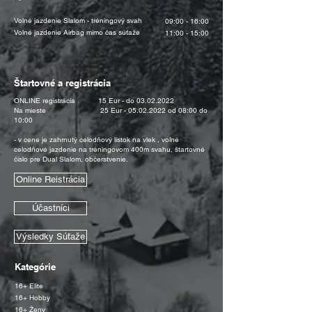
Volné jazdenie Slalom - tréningový svah
09:00 - 16:00
Volné jazdenie Airbag mimo čas súťaže
11:00 - 15:00
Štartovné a registrácia
ONLINE registrácia 15 Eur - do
03.02.2022
Na mieste 25 Eur -
05.02.2022
od 08:00 do
10:00
- v cene je zahrnutý celodňový lístok na vlek , voľné
celodňové jazdenie na tréningovom 400m
svahu, štartovné
číslo pre Dual Slalom, občerstvenie.
Online Reistrácia
Účastníci
Výsledky Súťaže
Kategórie
16+ Elite
16+ Hobby
16+ Ženy