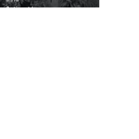
MTB Pro
Systém pretekov
Každý súťažiaci absolvuje kvalifikačnú jazdu formou 2 jázd,
ktoré sa spočítavajú a následne 8 najlepších jazdcov v
kategórií postupuje do finále, ktoré pozostáva z 3 jázd /
prípadne 30 min JAM. V prípade nižšieho počtu jazdcov v
danej kategórií postupujú všetci.
Prize money
(MTB Pro a BMX Pro) 400 Eur
BMX Pro
1. Miesto
100 Eur
2. Miesto
70 Eur
3. Miesto
30 Eur
MTB Pro
1. Miesto
100 Eur
2. Miesto
70 Eur
3. Miesto
30 Eur
Podmienky súťaže
Prehlásenie Bikera
Špeciálne
poďakovanie