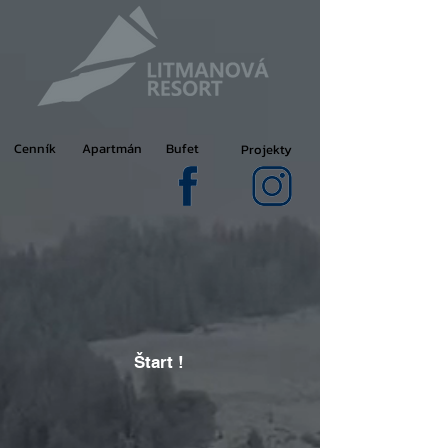
Cenník
Apartmán
Bufet
Projekty
Štart !