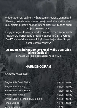
V športovo-rekreačnom lyžiarskom stredisku Litmanová-
Resort, prebehnú na zasneženej zjazdovke cyklistické
dual slalom preteky na 200-400 m dlhej trati. Súťažiť budú
dvojice pretekárov vo
svojej kategórií formou vyraďovania na dvoch súbežných
tratiach. O sprievodný program sa po
stará BRS Airbag
Best Trick súťaž a šialené triky! Nenechajte si ujsť kopec
súťaživosti a zábavy!
Jazdu na tréningovom svahu si môžu vyskúšať
aj
nesúťažiaci !
cena za vlek pre nesúťažiaceho je 15€ !
HARMONOGRAM
SOBOTA
05.02.2022
Registrácia Dual Slalom
08:00 - 10:00
Registrácia Airbag
08:00 - 12:00
Kvalifikácia Dual Slalom
10:30 - 12:30
Kvalifikácia Airbag
12:30 - 13:00
Vyraďovanie a Finále Dual Slalom
13:00 - 15:00
Finále Airbag
15:00 - 15:30
Vyhodnotenie
16:00