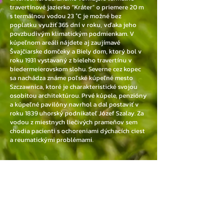
travertínové jazierko “Kráter” o priemere 20 m
s termálnou vodou 23 °C je možné bez
poplatku využiť 365 dní v roku, vďaka jeho
povzbudivým
klimatickým podmienkam. V
kúpeľnom areáli nájdete aj zaujímavé
Švajčiarske domčeky a Biely dom, ktorý bol v
roku 1931 vystavaný z bieleho travertínu v
biedermeierovskom slohu.
Severne cez kopec
sa nachádza známe poľské kúpeľné mesto
Szczawnica, ktoré je charakteristické svojou
osobitou architektúrou. Prvé kúpele, penzióny
a kúpeľné pavilóny navrhol a dal postaviť v
roku 1839 uhorský podnikateľ Józef Szalay. Za
vodou z miestnych liečivých prameňov sem
chodia pacienti s ochoreniami dýchacích ciest
a reumatickými problémami.