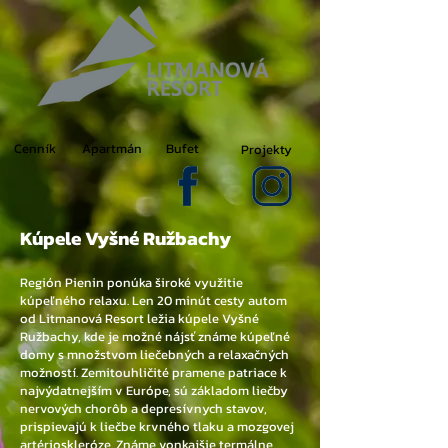
Cenník
Apartmán
Bufet
Projekty
Kúpele Vyšné Ružbachy
Región Pienin ponúka široké využitie
kúpeľného relaxu. Len 20 minút cesty autom
od Litmanová Resort ležia kúpele Vyšné
Ružbachy, kde je možné nájsť známe kúpeľné
domy s množstvom liečebných a relaxačných
možností. Zemitouhličité pramene patriace k
najvýdatnejším v Európe, sú základom liečby
nervových chorôb a depresívnych stavov,
prispievajú k liečbe krvného tlaku a mozgovej
artérioskleróze. Známe vonkajšie termálne